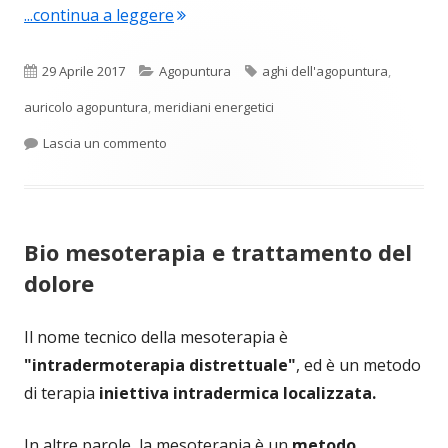
"Agopuntura: cos’è l’auricoloterapia?
...continua a leggere
Pubblicato
Categorie
Tag
29 Aprile 2017
Agopuntura
aghi dell'agopuntura
,
auricolo agopuntura
,
meridiani energetici
per Agopuntura: cos’è l’auricoloterapia?
Lascia un commento
Bio mesoterapia e trattamento del
dolore
Il nome tecnico della mesoterapia è
"intradermoterapia distrettuale"
, ed è un metodo
di terapia
iniettiva intradermica localizzata.
In altre parole, la mesoterapia è un
metodo