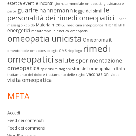
estetica
eventi e incontri
giornata mondiale omeopatia
gravidanza e
le
guarire
hahnemann
legge dei simili
parto
personalità dei rimedi omeopatici
Libano
meridiani
Materia medica
massaggio kobido
medicina antoposofica
energetici
mesoterapia in estetica
omeopatia
omeopatia unicista
Omeoroma.it
rimedi
omeoterapie
omeotossicologia
OMS
riepilogo
omeopatici
salute
sperimentazione
omeopatica
stori dell'omeopatia in Italia
spiritualità
stagioni
vaccinazioni
trattamento del dolore
trattamento delle rughe
video
visita omeopatica
META
Accedi
Feed dei contenuti
Feed dei commenti
WordPress.org