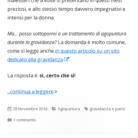
malesseri che a volte si presentano in questi mesi
preziosi, e allo stesso tempo davvero impegnativi e
intensi per la donna.
Ma... posso sottopormi a un trattamento di agopuntura
durante la gravidanza?
La domanda è molto comune,
come si legge anche
in questo articolo su un sito
Apre
dedicato alla gravidanza
.
in
La risposta è:
sì, certo che sì
!
una
nuova
"Agopuntura in gravidanza e parto? 
...continua a leggere
finestra
Pubblicato
Categorie
Tag
28 Novembre 2016
Agopuntura
gravidanza e parto
su Agopuntura in gravidanza e parto? Si può!
1 commento