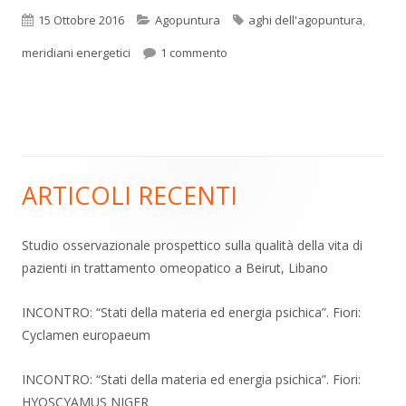
Pubblicato
Categorie
Tag
15 Ottobre 2016
Agopuntura
aghi dell'agopuntura
,
su Agopuntura: energia e aghi, 
meridiani energetici
1 commento
ARTICOLI RECENTI
Barra
laterale
Studio osservazionale prospettico sulla qualità della vita di
pazienti in trattamento omeopatico a Beirut, Libano
principale
INCONTRO: “Stati della materia ed energia psichica”. Fiori:
Cyclamen europaeum
INCONTRO: “Stati della materia ed energia psichica”. Fiori:
HYOSCYAMUS NIGER