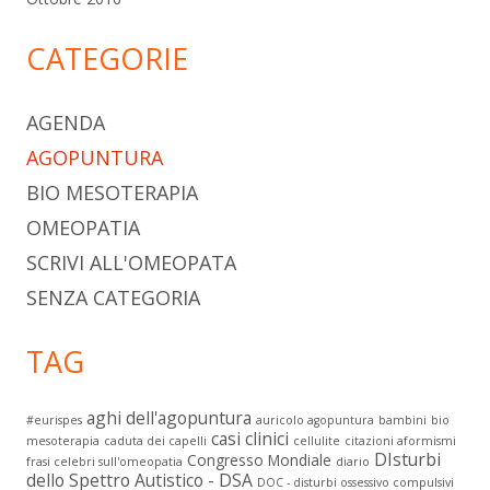
CATEGORIE
AGENDA
AGOPUNTURA
BIO MESOTERAPIA
OMEOPATIA
SCRIVI ALL'OMEOPATA
SENZA CATEGORIA
TAG
aghi dell'agopuntura
#eurispes
auricolo agopuntura
bambini
bio
casi clinici
mesoterapia
caduta dei capelli
cellulite
citazioni aformismi
DIsturbi
Congresso Mondiale
frasi celebri sull'omeopatia
diario
dello Spettro Autistico - DSA
DOC - disturbi ossessivo compulsivi