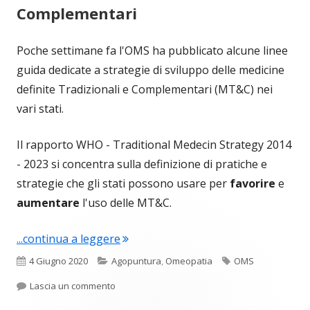
Complementari
Poche settimane fa l'OMS ha pubblicato alcune linee
guida dedicate a strategie di sviluppo delle medicine
definite Tradizionali e Complementari (MT&C) nei
vari stati.
Il rapporto WHO - Traditional Medecin Strategy 2014
- 2023 si concentra sulla definizione di pratiche e
strategie che gli stati possono usare per
favorire
e
aumentare
l'uso delle MT&C.
"L’OMS per l’Omeopatia e per le Med
...continua a leggere
Pubblicato
Categorie
Tag
4 Giugno 2020
Agopuntura
,
Omeopatia
OMS
per L’OMS per l’Omeopatia e per le Medicine T
Lascia un commento