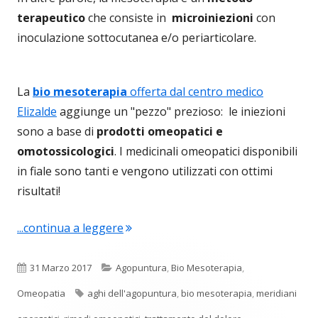
terapeutico
che consiste in
microiniezioni
con
inoculazione sottocutanea e/o periarticolare.
La
bio mesoterapia
offerta dal centro medico
Elizalde
aggiunge un "pezzo" prezioso: le iniezioni
sono a base di
prodotti omeopatici e
omotossicologici
. I medicinali omeopatici disponibili
in fiale sono tanti e vengono utilizzati con ottimi
risultati!
"Bio mesoterapia e trattamento del 
...continua a leggere
Pubblicato
Categorie
31 Marzo 2017
Agopuntura
,
Bio Mesoterapia
,
Tag
Omeopatia
aghi dell'agopuntura
,
bio mesoterapia
,
meridiani