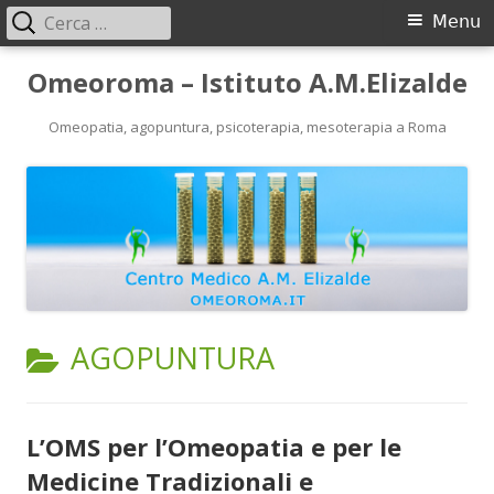
Ricerca
Menu
Menu
per:
principale
Vai
Omeoroma – Istituto A.M.Elizalde
al
contenuto
Omeopatia, agopuntura, psicoterapia, mesoterapia a Roma
CATEGORIA:
AGOPUNTURA
L’OMS per l’Omeopatia e per le
Medicine Tradizionali e