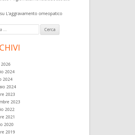
su
L’aggravamento omeopatico
contro la cellulite, contro la caduta dei capelli
ca
CHIVI
e 2026
io 2024
o 2024
aio 2024
re 2023
embre 2023
io 2022
re 2021
no 2020
re 2019