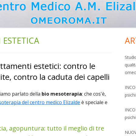
 ESTETICA
AR
Ba
lat
Studi
tamenti estetici: contro le
qualit
pri
omeop
ite, contro la caduta dei capelli
INCON
iamo parlato della
bio mesoterapia
: che cos'è,
psich
oterapia del centro medico Elizalde
è speciale e
INCON
psich
, agopuntura: tutto il meglio di tre
NUOVO