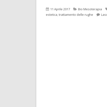
Pubblicato
Categorie
11 Aprile 2017
Bio Mesoterapia
estetica
,
trattamento delle rughe
Las