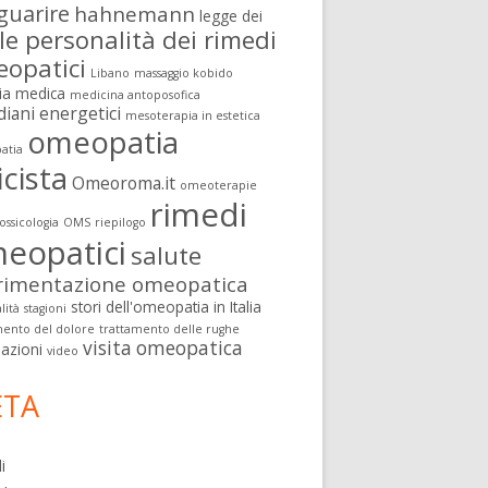
guarire
hahnemann
legge dei
le personalità dei rimedi
opatici
Libano
massaggio kobido
ia medica
medicina antoposofica
diani energetici
mesoterapia in estetica
omeopatia
atia
icista
Omeoroma.it
omeoterapie
rimedi
ssicologia
OMS
riepilogo
eopatici
salute
rimentazione omeopatica
stori dell'omeopatia in Italia
lità
stagioni
mento del dolore
trattamento delle rughe
visita omeopatica
nazioni
video
TA
i