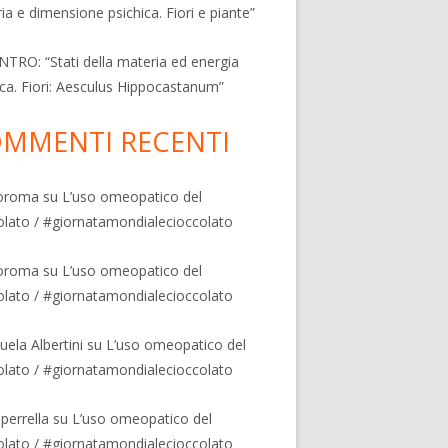
ia e dimensione psichica. Fiori e piante”
TRO: “Stati della materia ed energia
ica. Fiori: Aesculus Hippocastanum”
MMENTI RECENTI
oroma
su
L’uso omeopatico del
olato / #giornatamondialecioccolato
oroma
su
L’uso omeopatico del
olato / #giornatamondialecioccolato
ela Albertini
su
L’uso omeopatico del
olato / #giornatamondialecioccolato
 perrella
su
L’uso omeopatico del
 contro la caduta dei capelli"
olato / #giornatamondialecioccolato