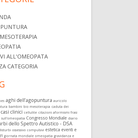
NDA
OPUNTURA
 MESOTERAPIA
OPATIA
IVI ALL'OMEOPATA
ZA CATEGORIA
G
aghi dell'agopuntura
pes
auricolo
tura
bambini
bio mesoterapia
caduta dei
casi clinici
cellulite
citazioni aformismi frasi
Congresso Mondiale
i sull'omeopatia
diario
rbi dello Spettro Autistico - DSA
estetica
eventi e
isturbi ossessivo compulsivi
ri
giornata mondiale omeopatia
gravidanza e