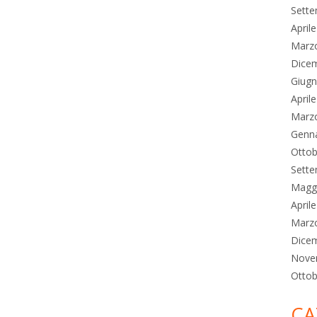
Sett
April
Marz
Dice
Giug
April
Marz
Genn
Ottob
Sett
Magg
April
Marz
Dice
Nove
Ottob
CA