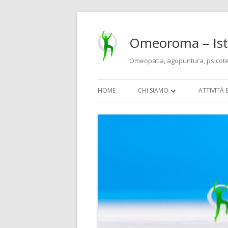
Vai
al
Omeoroma – Isti
contenuto
Omeopatia, agopuntura, psicot
Menu
HOME
CHI SIAMO
ATTIVITÀ 
principale
MEDICI E TERAPEUTI
OMEOPA
IL CENTRO E LE IDEE
AGOPUN
BIOMESO
PSICOTE
CORSI PE
ECM)