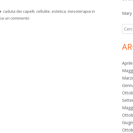
Tag
caduta dei capelli
,
cellulite
,
estetica
,
mesoterapia in
Mary
per Bio mesoterapia e trattamenti estetici: contro le rughe, 
cia un commento
Ricer
per:
AR
April
Magg
Marz
Genn
Ottob
Sett
Magg
Ottob
Giug
Ottob