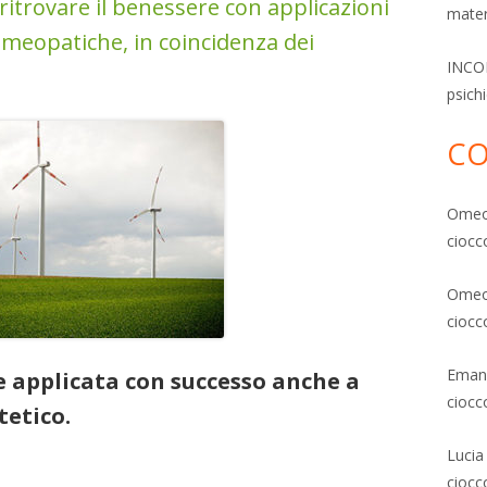
 ritrovare il benessere con applicazioni
mater
omeopatiche, in coincidenza dei
INCON
psich
CO
Ome
ciocc
Ome
ciocc
Emanu
e applicata con successo anche a
ciocc
tetico.
Lucia
a e trattamenti estetici: contro le rughe, contro la cellulite,
ciocc