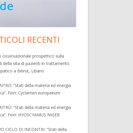
TICOLI RECENTI
rra
erale
o osservazionale prospettico sulla
à della vita di pazienti in trattamento
ncipale
atico a Beirut, Libano
TRO: “Stati della materia ed energia
ica”. Fiori: Cyclamen europaeum
TRO: “Stati della materia ed energia
ica”. Fiori: HYOSCYAMUS NIGER
 CICLO DI INCONTRI: “Stati della