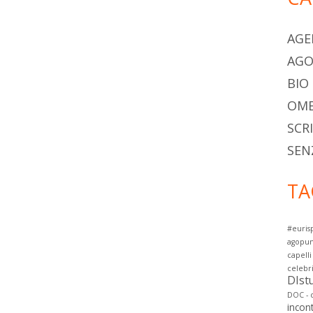
AGE
AG
BIO
OME
SCR
SEN
TA
#euris
agopun
capelli
celebr
DIstu
DOC - d
incont