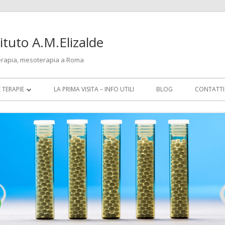
tuto A.M.Elizalde
erapia, mesoterapia a Roma
E TERAPIE
LA PRIMA VISITA – INFO UTILI
BLOG
CONTATTI
TIA
TURA
TERAPIA
RAPIA
R PROFESSIONISTI (CREDITI