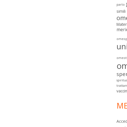
parto
simili
ome
Mater
meri
omeop
un
omeoto
om
spe
spiritua
tratta
vacci
ME
Acced