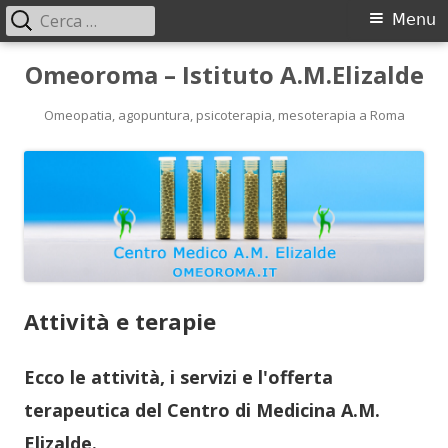
Ricerca
Menu
Menu
per:
principale
Vai
Omeoroma – Istituto A.M.Elizalde
al
contenuto
Omeopatia, agopuntura, psicoterapia, mesoterapia a Roma
Attività e terapie
Ecco le attività, i servizi e l'offerta
terapeutica del Centro di Medicina A.M.
Elizalde.