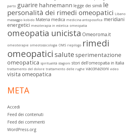
le
guarire
hahnemann
legge dei simili
parto
personalità dei rimedi omeopatici
Libano
meridiani
Materia medica
massaggio kobido
medicina antoposofica
energetici
mesoterapia in estetica
omeopatia
omeopatia unicista
Omeoroma.it
rimedi
omeoterapie
omeotossicologia
OMS
riepilogo
omeopatici
salute
sperimentazione
omeopatica
stori dell'omeopatia in Italia
spiritualità
stagioni
vaccinazioni
trattamento del dolore
trattamento delle rughe
video
visita omeopatica
META
Accedi
Feed dei contenuti
Feed dei commenti
WordPress.org