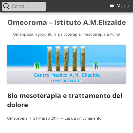
Ricerca
Menu
Menu
per:
principale
Vai
Omeoroma – Istituto A.M.Elizalde
al
contenuto
Omeopatia, agopuntura, psicoterapia, mesoterapia a Roma
Bio mesoterapia e trattamento del
dolore
Autore
Pubblicato
per Bio mesoterap
Omeoroma
31 Marzo 2017
Lascia un commento