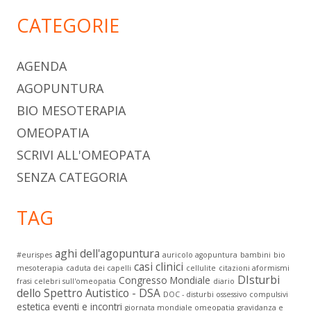
CATEGORIE
AGENDA
AGOPUNTURA
BIO MESOTERAPIA
OMEOPATIA
SCRIVI ALL'OMEOPATA
SENZA CATEGORIA
TAG
aghi dell'agopuntura
#eurispes
auricolo agopuntura
bambini
bio
casi clinici
mesoterapia
caduta dei capelli
cellulite
citazioni aformismi
DIsturbi
Congresso Mondiale
frasi celebri sull'omeopatia
diario
dello Spettro Autistico - DSA
DOC - disturbi ossessivo compulsivi
estetica
eventi e incontri
giornata mondiale omeopatia
gravidanza e