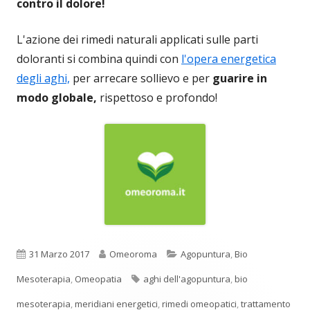
contro il dolore!
L'azione dei rimedi naturali applicati sulle parti
doloranti si combina quindi con
l'opera energetica
degli aghi,
per arrecare sollievo e per
guarire in
modo globale,
rispettoso e profondo!
Pubblicato
Autore
Categorie
31 Marzo 2017
Omeoroma
Agopuntura
,
Bio
Tag
Mesoterapia
,
Omeopatia
aghi dell'agopuntura
,
bio
mesoterapia
,
meridiani energetici
,
rimedi omeopatici
,
trattamento