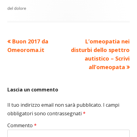
del dolore
Precedente
Nuovo
Buon 2017 da
L’omeopatia nei
Navigazione
articolo:
articolo:
Omeoroma.it
disturbi dello spettro
articoli
autistico – Scrivi
all’omeopata
Lascia un commento
Il tuo indirizzo email non sarà pubblicato.
I campi
obbligatori sono contrassegnati
*
Commento
*