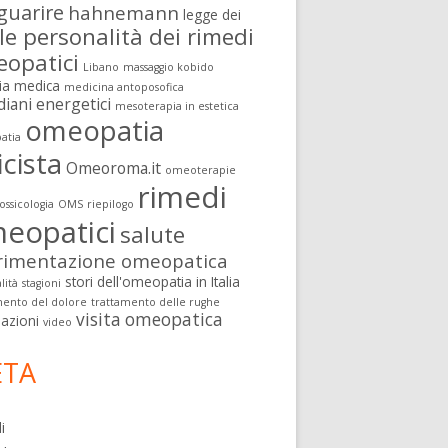
guarire
hahnemann
legge dei
le personalità dei rimedi
opatici
Libano
massaggio kobido
ia medica
medicina antoposofica
diani energetici
mesoterapia in estetica
omeopatia
atia
icista
Omeoroma.it
omeoterapie
rimedi
ssicologia
OMS
riepilogo
eopatici
salute
rimentazione omeopatica
stori dell'omeopatia in Italia
lità
stagioni
mento del dolore
trattamento delle rughe
visita omeopatica
nazioni
video
TA
i