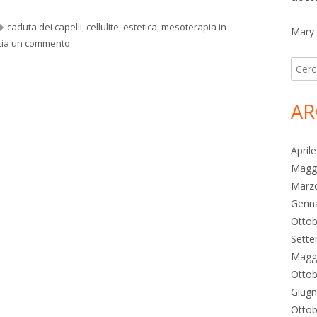
Tag
caduta dei capelli
,
cellulite
,
estetica
,
mesoterapia in
Mary
per Bio mesoterapia e trattamenti estetici: contro le rughe, 
cia un commento
Ricer
per:
AR
April
Magg
Marz
Genn
Ottob
Sett
Magg
Ottob
Giug
Ottob