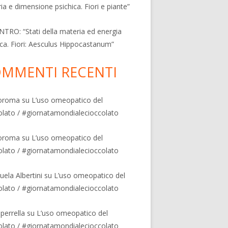
ia e dimensione psichica. Fiori e piante”
TRO: “Stati della materia ed energia
ica. Fiori: Aesculus Hippocastanum”
MMENTI RECENTI
oroma
su
L’uso omeopatico del
olato / #giornatamondialecioccolato
oroma
su
L’uso omeopatico del
olato / #giornatamondialecioccolato
ela Albertini
su
L’uso omeopatico del
olato / #giornatamondialecioccolato
 perrella
su
L’uso omeopatico del
 contro la caduta dei capelli"
olato / #giornatamondialecioccolato