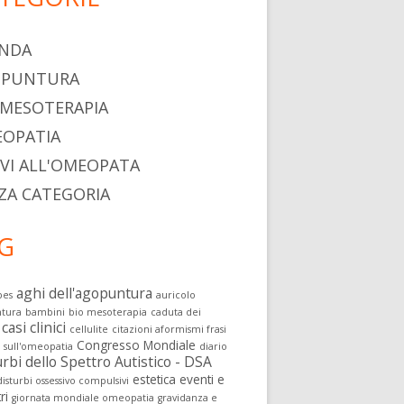
NDA
OPUNTURA
 MESOTERAPIA
OPATIA
IVI ALL'OMEOPATA
ZA CATEGORIA
G
aghi dell'agopuntura
pes
auricolo
tura
bambini
bio mesoterapia
caduta dei
casi clinici
cellulite
citazioni aformismi frasi
Congresso Mondiale
i sull'omeopatia
diario
rbi dello Spettro Autistico - DSA
estetica
eventi e
isturbi ossessivo compulsivi
ri
giornata mondiale omeopatia
gravidanza e