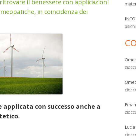
 ritrovare il benessere con applicazioni
mater
omeopatiche, in coincidenza dei
INCON
psich
CO
Ome
ciocc
Ome
ciocc
Emanu
e applicata con successo anche a
ciocc
tetico.
Lucia
a e trattamenti estetici: contro le rughe, contro la cellulite,
ciocc