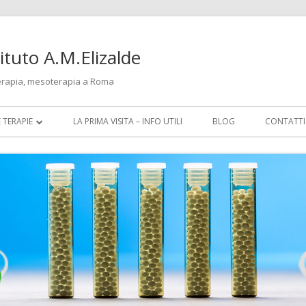
tuto A.M.Elizalde
erapia, mesoterapia a Roma
E TERAPIE
LA PRIMA VISITA – INFO UTILI
BLOG
CONTATTI
TIA
TURA
TERAPIA
RAPIA
R PROFESSIONISTI (CREDITI