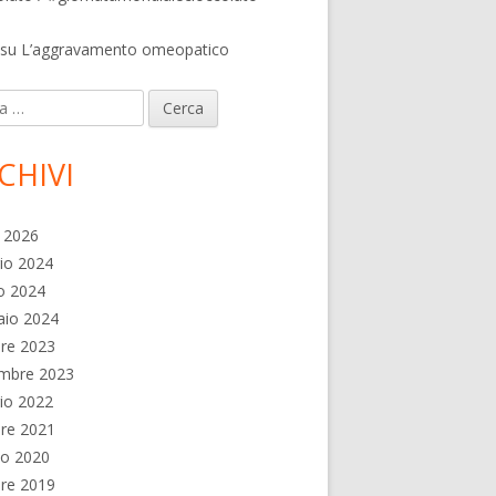
su
L’aggravamento omeopatico
contro la cellulite, contro la caduta dei capelli
ca
CHIVI
e 2026
io 2024
o 2024
aio 2024
re 2023
embre 2023
io 2022
re 2021
no 2020
re 2019