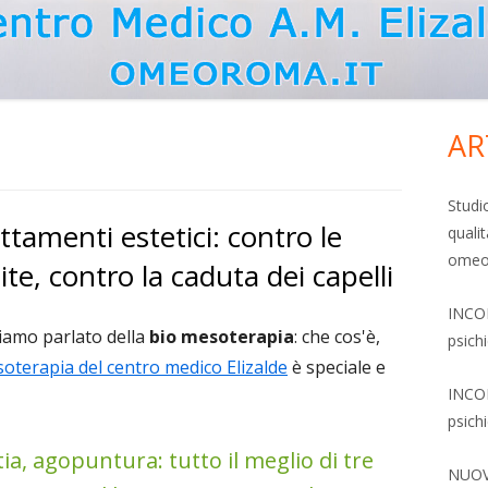
AR
Ba
lat
Studi
tamenti estetici: contro le
qualit
pri
omeop
ite, contro la caduta dei capelli
INCON
iamo parlato della
bio mesoterapia
: che cos'è,
psich
oterapia del centro medico Elizalde
è speciale e
INCON
psich
, agopuntura: tutto il meglio di tre
NUOVO