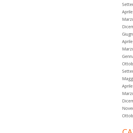
Sett
April
Marz
Dice
Giug
April
Marz
Genn
Ottob
Sett
Magg
April
Marz
Dice
Nove
Ottob
CA