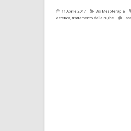
Pubblicato
Categorie
11 Aprile 2017
Bio Mesoterapia
estetica
,
trattamento delle rughe
Las