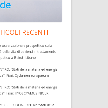
TICOLI RECENTI
rra
erale
o osservazionale prospettico sulla
à della vita di pazienti in trattamento
ncipale
atico a Beirut, Libano
TRO: “Stati della materia ed energia
ica”. Fiori: Cyclamen europaeum
TRO: “Stati della materia ed energia
ica”. Fiori: HYOSCYAMUS NIGER
 CICLO DI INCONTRI: “Stati della