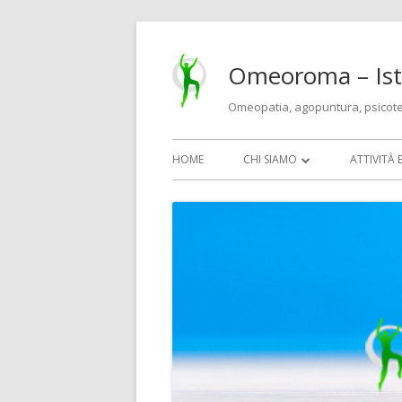
Vai
al
Omeoroma – Isti
contenuto
Omeopatia, agopuntura, psicot
Menu
HOME
CHI SIAMO
ATTIVITÀ 
principale
MEDICI E TERAPEUTI
OMEOPA
IL CENTRO E LE IDEE
AGOPUN
BIOMESO
PSICOTE
CORSI PE
ECM)