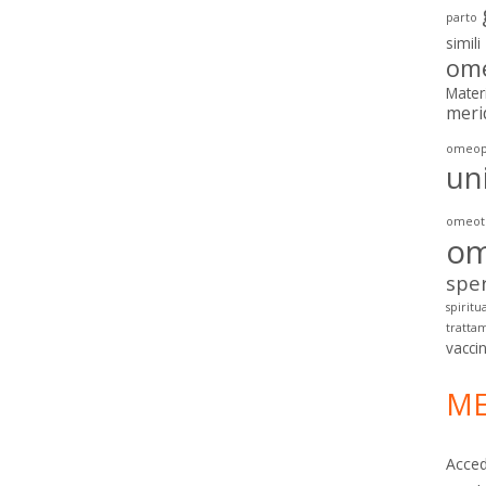
parto
simili
ome
Mater
meri
omeop
un
omeoto
om
spe
spiritua
tratta
vacci
ME
Acced