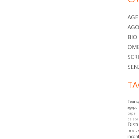
AGE
AG
BIO
OME
SCR
SEN
TA
#euris
agopun
capelli
celebr
DIstu
DOC - d
incont