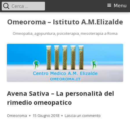
Ricerca
Menu
Menu
per:
principale
Vai
Omeoroma – Istituto A.M.Elizalde
al
contenuto
Omeopatia, agopuntura, psicoterapia, mesoterapia a Roma
Avena Sativa – La personalità del
rimedio omeopatico
Autore
Pubblicato
per Avena Sativa
Omeoroma
15 Giugno 2018
Lascia un commento