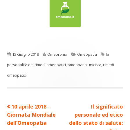
Pubblicato
Autore
Categorie
Tag
15 Giugno 2018
Omeoroma
Omeopatia
le
personalità dei rimedi omeopatici
,
omeopatia unicista
,
rimedi
omeopatici
Precedente
Nuovo
10 aprile 2018 –
Il significato
Navigazione
articolo:
articolo:
Giornata Mondiale
personale ed etico
articoli
dell’Omeopatia
dello stato di salute: