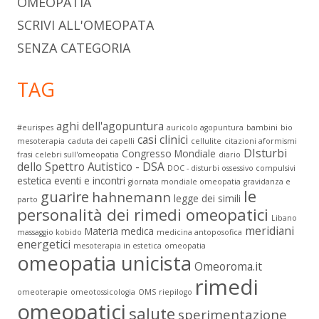
OMEOPATIA
SCRIVI ALL'OMEOPATA
SENZA CATEGORIA
TAG
aghi dell'agopuntura
#eurispes
auricolo agopuntura
bambini
bio
casi clinici
mesoterapia
caduta dei capelli
cellulite
citazioni aformismi
DIsturbi
Congresso Mondiale
frasi celebri sull'omeopatia
diario
dello Spettro Autistico - DSA
DOC - disturbi ossessivo compulsivi
estetica
eventi e incontri
giornata mondiale omeopatia
gravidanza e
le
guarire
hahnemann
legge dei simili
parto
personalità dei rimedi omeopatici
Libano
meridiani
Materia medica
massaggio kobido
medicina antoposofica
energetici
mesoterapia in estetica
omeopatia
omeopatia unicista
Omeoroma.it
rimedi
omeoterapie
omeotossicologia
OMS
riepilogo
omeopatici
salute
sperimentazione