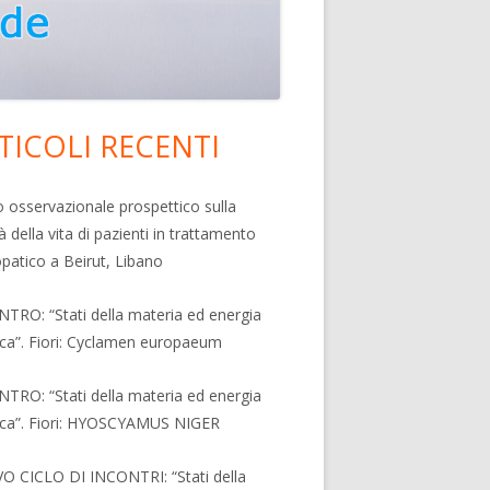
TICOLI RECENTI
rra
erale
o osservazionale prospettico sulla
à della vita di pazienti in trattamento
ncipale
atico a Beirut, Libano
TRO: “Stati della materia ed energia
ica”. Fiori: Cyclamen europaeum
TRO: “Stati della materia ed energia
ica”. Fiori: HYOSCYAMUS NIGER
 CICLO DI INCONTRI: “Stati della