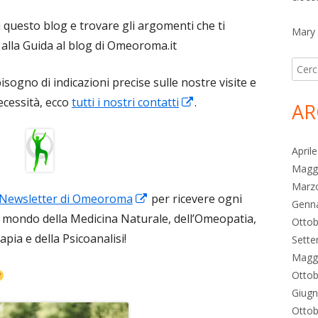
in
 questo blog e trovare gli argomenti che ti
una
Mary
a alla Guida al blog di Omeoroma.it
nuova
Ricer
finestra
isogno di indicazioni precise sulle nostre visite e
per:
Apre
necessità, ecco
tutti i nostri contatti
.
AR
in
una
April
nuova
Magg
finestra
Marz
Apre
la Newsletter di Omeoroma
per ricevere ogni
Genn
in
ul mondo della Medicina Naturale, dell’Omeopatia,
Ottob
una
pia e della Psicoanalisi!
Sett
nuova
Magg
Ottob
finestra
Giug
Ottob