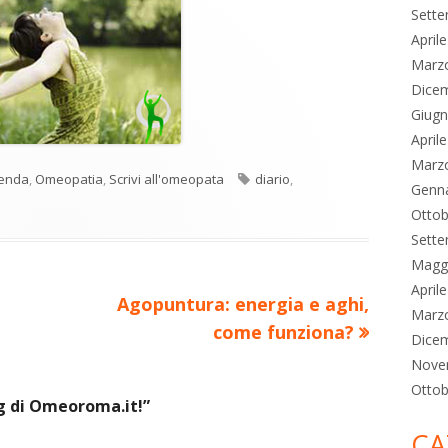
Sett
April
Marz
Dice
Giug
April
Marz
tegorie
Tag
enda
,
Omeopatia
,
Scrivi all'omeopata
diario
,
Genn
Ottob
Sett
Magg
April
Nuovo
Agopuntura: energia e aghi,
Marz
articolo:
come funziona?
Dice
Nove
Ottob
g di Omeoroma.it!
”
CA