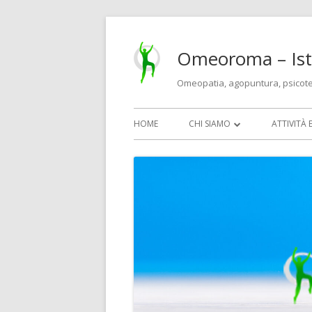
Vai
al
Omeoroma – Isti
contenuto
Omeopatia, agopuntura, psicot
Menu
HOME
CHI SIAMO
ATTIVITÀ 
principale
MEDICI E TERAPEUTI
OMEOPA
IL CENTRO E LE IDEE
AGOPUN
BIOMESO
PSICOTE
CORSI PE
ECM)