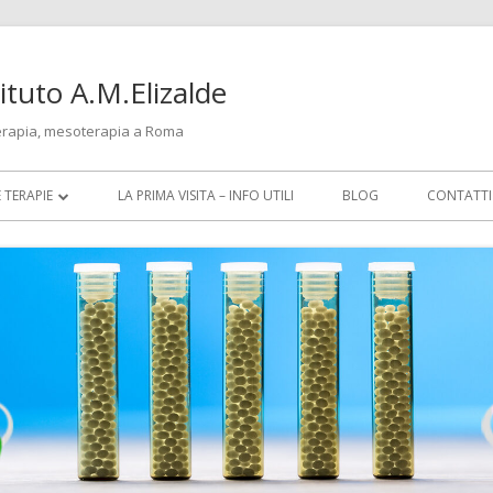
tuto A.M.Elizalde
erapia, mesoterapia a Roma
E TERAPIE
LA PRIMA VISITA – INFO UTILI
BLOG
CONTATTI
TIA
TURA
TERAPIA
RAPIA
R PROFESSIONISTI (CREDITI