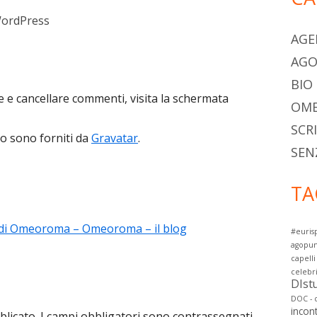
WordPress
AGE
AG
BIO
e e cancellare commenti, visita la schermata
OME
SCR
to sono forniti da
Gravatar
.
SEN
TA
g di Omeoroma – Omeoroma – il blog
#euris
agopun
capelli
celebr
DIstu
DOC - d
incont
blicato.
I campi obbligatori sono contrassegnati