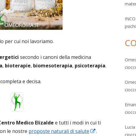
mater
INCON
psich
CO
lo per cui noi lavoriamo.
ergetici
secondo i canoni della medicina
Ome
a
,
bioterapie
,
biomesoterapia
,
psicoterapia
.
ciocc
completa e decisa.
Ome
ciocc
Emanu
ciocc
Centro Medico Elizalde
e tutti i modi in cui ti
Lucia
Apre
con le nostre
proposte naturali di salute
.
ciocc