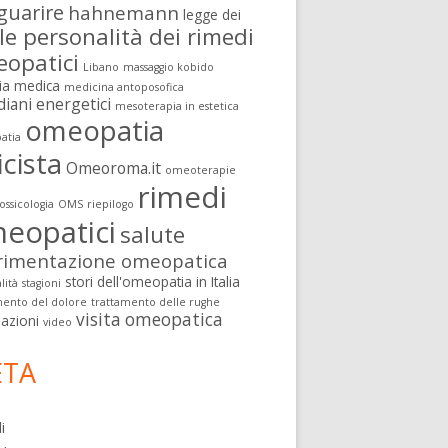
guarire
hahnemann
legge dei
le personalità dei rimedi
opatici
Libano
massaggio kobido
ia medica
medicina antoposofica
diani energetici
mesoterapia in estetica
omeopatia
atia
icista
Omeoroma.it
omeoterapie
rimedi
ssicologia
OMS
riepilogo
eopatici
salute
rimentazione omeopatica
stori dell'omeopatia in Italia
lità
stagioni
mento del dolore
trattamento delle rughe
visita omeopatica
nazioni
video
TA
i