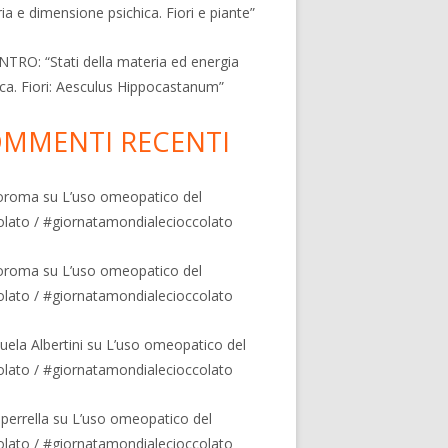
ia e dimensione psichica. Fiori e piante”
TRO: “Stati della materia ed energia
ica. Fiori: Aesculus Hippocastanum”
MMENTI RECENTI
oroma
su
L’uso omeopatico del
olato / #giornatamondialecioccolato
oroma
su
L’uso omeopatico del
olato / #giornatamondialecioccolato
ela Albertini
su
L’uso omeopatico del
olato / #giornatamondialecioccolato
 perrella
su
L’uso omeopatico del
olato / #giornatamondialecioccolato