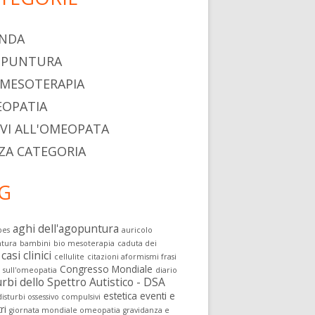
NDA
OPUNTURA
 MESOTERAPIA
OPATIA
IVI ALL'OMEOPATA
ZA CATEGORIA
G
aghi dell'agopuntura
pes
auricolo
tura
bambini
bio mesoterapia
caduta dei
casi clinici
cellulite
citazioni aformismi frasi
Congresso Mondiale
i sull'omeopatia
diario
rbi dello Spettro Autistico - DSA
estetica
eventi e
isturbi ossessivo compulsivi
ri
giornata mondiale omeopatia
gravidanza e