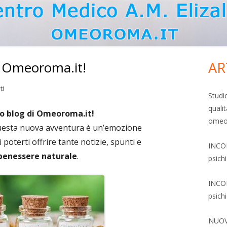
i Omeoroma.it!
AR
Ba
lat
su Benvenuti nel blog di Omeoroma.it!
ti
Studi
qualit
pri
o blog di Omeoroma.it!
omeop
questa nuova avventura è un’emozione
poterti offrire tante notizie, spunti e
INCON
benessere naturale
.
psich
INCON
psich
NUOVO