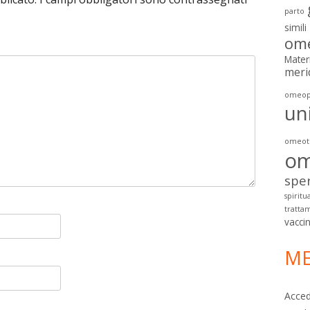
parto
simili
ome
Mater
meri
omeop
un
omeoto
om
spe
spiritua
tratta
vacci
ME
Acced