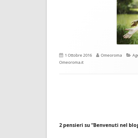
Pubblicato
Autore
Ca
1 Ottobre 2016
Omeoroma
Ag
Omeoroma.it
Navigazione
articoli
2 pensieri su “
Benvenuti nel blo